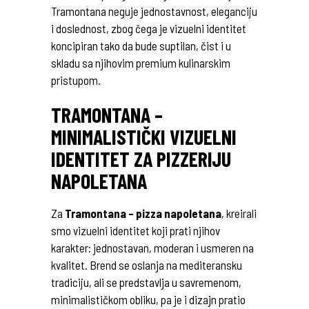
Tramontana neguje jednostavnost, eleganciju
i doslednost, zbog čega je vizuelni identitet
koncipiran tako da bude suptilan, čist i u
skladu sa njihovim premium kulinarskim
pristupom.
TRAMONTANA –
MINIMALISTIČKI VIZUELNI
IDENTITET ZA PIZZERIJU
NAPOLETANA
Za
Tramontana – pizza napoletana
, kreirali
smo vizuelni identitet koji prati njihov
karakter: jednostavan, moderan i usmeren na
kvalitet. Brend se oslanja na mediteransku
tradiciju, ali se predstavlja u savremenom,
minimalističkom obliku, pa je i dizajn pratio