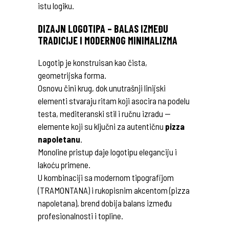
istu logiku.
DIZAJN LOGOTIPA – BALAS IZMEĐU
TRADICIJE I MODERNOG MINIMALIZMA
Logotip je konstruisan kao čista,
geometrijska forma.
Osnovu čini krug, dok unutrašnji linijski
elementi stvaraju ritam koji asocira na podelu
testa, mediteranski stil i ručnu izradu —
elemente koji su ključni za autentičnu
pizza
napoletanu
.
Monoline pristup daje logotipu eleganciju i
lakoću primene.
U kombinaciji sa modernom tipografijom
(TRAMONTANA) i rukopisnim akcentom (pizza
napoletana), brend dobija balans između
profesionalnosti i topline.