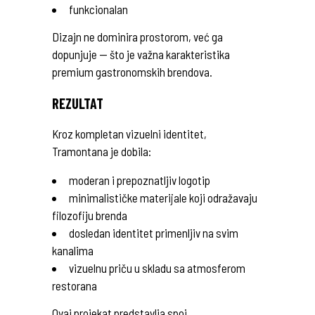
funkcionalan
Dizajn ne dominira prostorom, već ga
dopunjuje — što je važna karakteristika
premium gastronomskih brendova.
REZULTAT
Kroz kompletan vizuelni identitet,
Tramontana je dobila:
moderan i prepoznatljiv logotip
minimalističke materijale koji odražavaju
filozofiju brenda
dosledan identitet primenljiv na svim
kanalima
vizuelnu priču u skladu sa atmosferom
restorana
Ovaj projekat predstavlja spoj