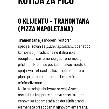
O KLIJENTU – TRAMONTANA
(PIZZA NAPOLETANA)
Tramontana
je moderni restoran
specijalizovan za
pizza napoletanu
, poznat po
kombinaciji tradicionalne italijanske
recepture i savremenog gastronomskog
pristupa. Brend se pozicionira kao mesto koje
spaja kvalitet sastojaka, umeće majstora
pica i prijatan ambijent sa luksuznim
minimalizmom.
Naša saradnja obuhvata razvoj vizuelnih
materijala koji prate njihovu estetiku — od
cenovnika i podmetača do detaljnih brand
elemenata prilagođenih njihovom enterijeru.