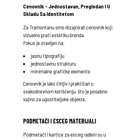
Cenovnik – Jednostavan, Pregledan I U
Skladu Sa Identitetom
Za Tramontanu smo dizajnirali cenovnik koji
vizuelno prati estetiku brenda.
Fokus je stavljen na:
jasnu tipografiju
jednostavnu strukturu
minimalne grafičke elemente
Cenovnik je lako čitljiv i praktičan u
svakodnevnom korišćenju, što je posebno
važno za ugostiteljske objekte.
PODMETAČI I ESCEG MATERIJALI
Podmetači i kartice za esceg rađeni su u