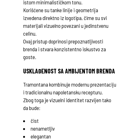
istom minimalističkom tonu.
Korišćene su tanke linije i geometrija
izvedena direktno iz logotipa, čime su svi
materijali vizuelno povezani u jedinstvenu
celinu.
Ovaj pristup doprinosi prepoznatljivosti
brenda i stvara konzistentno iskustvo za
goste.
USKLAĐENOST SA AMBIJENTOM BRENDA
Tramontana kombinuje modernu prezentaciju
i tradicionalnu napoletansku recepturu.
Zbog toga je vizuelni identitet razvijen tako
da bude:
čist
nenametljiv
elegantan