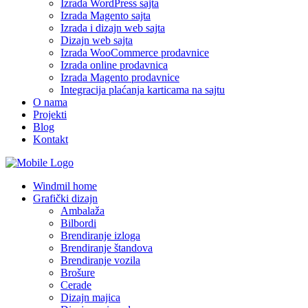
Izrada WordPress sajta
Izrada Magento sajta
Izrada i dizajn web sajta
Dizajn web sajta
Izrada WooCommerce prodavnice
Izrada online prodavnica
Izrada Magento prodavnice
Integracija plaćanja karticama na sajtu
O nama
Projekti
Blog
Kontakt
Windmil home
Grafički dizajn
Ambalaža
Bilbordi
Brendiranje izloga
Brendiranje štandova
Brendiranje vozila
Brošure
Cerade
Dizajn majica