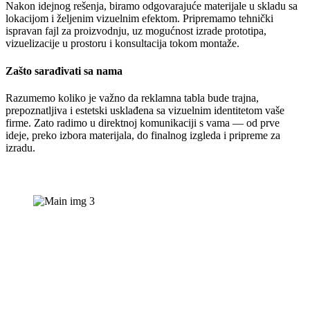
Nakon idejnog rešenja, biramo odgovarajuće materijale u skladu sa
lokacijom i željenim vizuelnim efektom. Pripremamo tehnički
ispravan fajl za proizvodnju, uz mogućnost izrade prototipa,
vizuelizacije u prostoru i konsultacija tokom montaže.
Zašto sarađivati sa nama
Razumemo koliko je važno da reklamna tabla bude trajna,
prepoznatljiva i estetski usklađena sa vizuelnim identitetom vaše
firme. Zato radimo u direktnoj komunikaciji s vama — od prve
ideje, preko izbora materijala, do finalnog izgleda i pripreme za
izradu.
Black Friday akcija