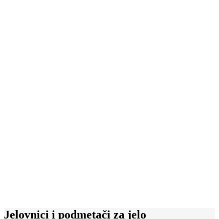
Dizajn kalendara i brending
izloga
Pozovite nas
Jelovnici i podmetači za jelo