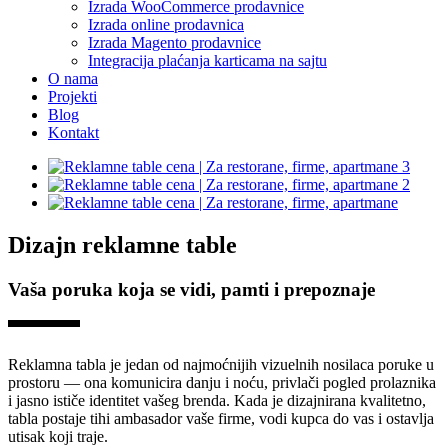
Izrada WooCommerce prodavnice
Izrada online prodavnica
Izrada Magento prodavnice
Integracija plaćanja karticama na sajtu
O nama
Projekti
Blog
Kontakt
Dizajn reklamne table
Vaša poruka koja se vidi, pamti i prepoznaje
Reklamna tabla je jedan od najmoćnijih vizuelnih nosilaca poruke u
prostoru — ona komunicira danju i noću, privlači pogled prolaznika
i jasno ističe identitet vašeg brenda. Kada je dizajnirana kvalitetno,
tabla postaje tihi ambasador vaše firme, vodi kupca do vas i ostavlja
utisak koji traje.