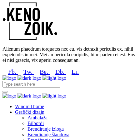
Alienum phaedrum torquatos nec eu, vis detraxit periculis ex, nihil
expetendis in mei. Mei an pericula euripidis, hinc partem ei est. Eos
ei nisl graecis, vix aperiri consequat an.
Fb.
Tw.
Be.
Db.
Li.
Windmil home
Grafički dizajn
Ambalaža
Bilbordi
Brendiranje izloga
Brendiranje štandova