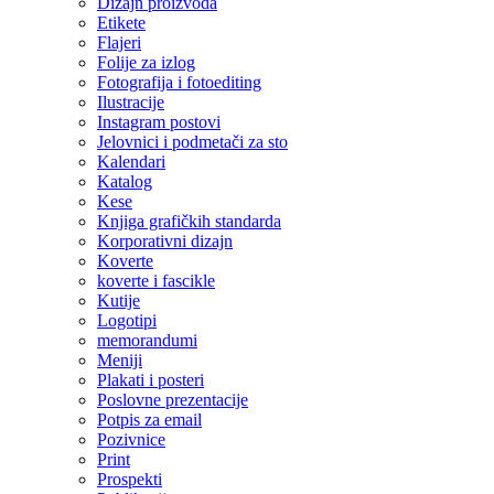
Dizajn proizvoda
Etikete
Flajeri
Folije za izlog
Fotografija i fotoediting
Ilustracije
Instagram postovi
Jelovnici i podmetači za sto
Kalendari
Katalog
Kese
Knjiga grafičkih standarda
Korporativni dizajn
Koverte
koverte i fascikle
Kutije
Logotipi
memorandumi
Meniji
Plakati i posteri
Poslovne prezentacije
Potpis za email
Pozivnice
Print
Prospekti