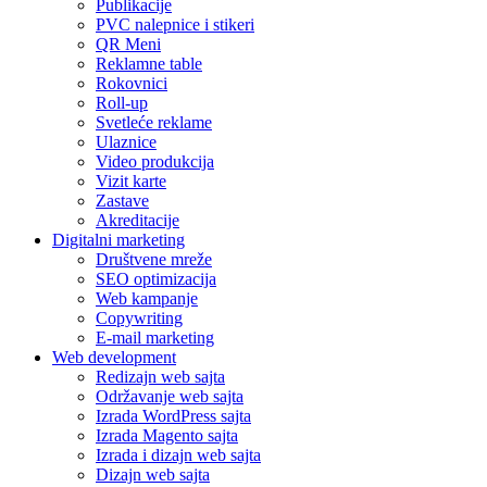
Publikacije
PVC nalepnice i stikeri
QR Meni
Reklamne table
Rokovnici
Roll-up
Svetleće reklame
Ulaznice
Video produkcija
Vizit karte
Zastave
Akreditacije
Digitalni marketing
Društvene mreže
SEO optimizacija
Web kampanje
Copywriting
E-mail marketing
Web development
Redizajn web sajta
Održavanje web sajta
Izrada WordPress sajta
Izrada Magento sajta
Izrada i dizajn web sajta
Dizajn web sajta