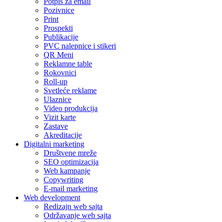
Potpis za email
Pozivnice
Print
Prospekti
Publikacije
PVC nalepnice i stikeri
QR Meni
Reklamne table
Rokovnici
Roll-up
Svetleće reklame
Ulaznice
Video produkcija
Vizit karte
Zastave
Akreditacije
Digitalni marketing
Društvene mreže
SEO optimizacija
Web kampanje
Copywriting
E-mail marketing
Web development
Redizajn web sajta
Održavanje web sajta