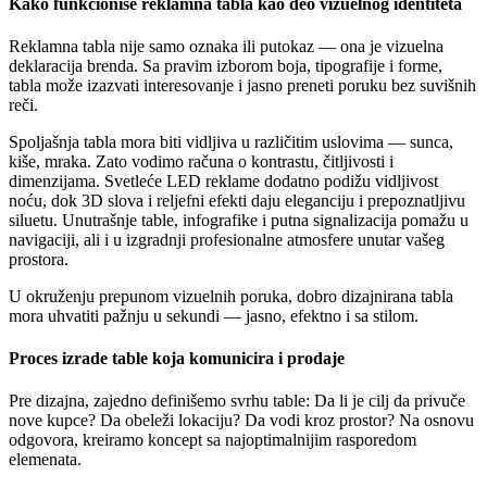
Kako funkcioniše reklamna tabla kao deo vizuelnog identiteta
Reklamna tabla nije samo oznaka ili putokaz — ona je vizuelna
deklaracija brenda. Sa pravim izborom boja, tipografije i forme,
tabla može izazvati interesovanje i jasno preneti poruku bez suvišnih
reči.
Spoljašnja tabla mora biti vidljiva u različitim uslovima — sunca,
kiše, mraka. Zato vodimo računa o kontrastu, čitljivosti i
dimenzijama. Svetleće LED reklame dodatno podižu vidljivost
noću, dok 3D slova i reljefni efekti daju eleganciju i prepoznatljivu
siluetu. Unutrašnje table, infografike i putna signalizacija pomažu u
navigaciji, ali i u izgradnji profesionalne atmosfere unutar vašeg
prostora.
U okruženju prepunom vizuelnih poruka, dobro dizajnirana tabla
mora uhvatiti pažnju u sekundi — jasno, efektno i sa stilom.
Proces izrade table koja komunicira i prodaje
Pre dizajna, zajedno definišemo svrhu table: Da li je cilj da privuče
nove kupce? Da obeleži lokaciju? Da vodi kroz prostor? Na osnovu
odgovora, kreiramo koncept sa najoptimalnijim rasporedom
elemenata.