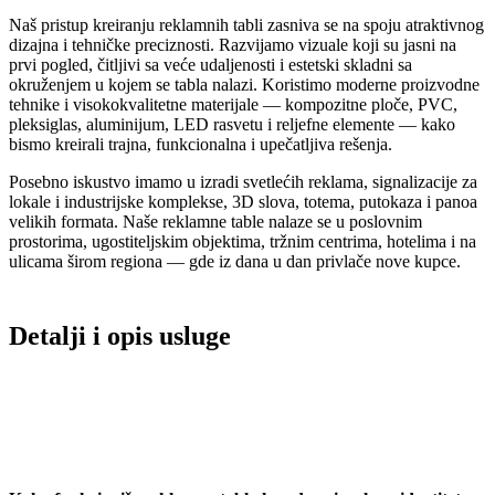
Naš pristup kreiranju reklamnih tabli zasniva se na spoju atraktivnog
dizajna i tehničke preciznosti. Razvijamo vizuale koji su jasni na
prvi pogled, čitljivi sa veće udaljenosti i estetski skladni sa
okruženjem u kojem se tabla nalazi. Koristimo moderne proizvodne
tehnike i visokokvalitetne materijale — kompozitne ploče, PVC,
pleksiglas, aluminijum, LED rasvetu i reljefne elemente — kako
bismo kreirali trajna, funkcionalna i upečatljiva rešenja.
Posebno iskustvo imamo u izradi svetlećih reklama, signalizacije za
lokale i industrijske komplekse, 3D slova, totema, putokaza i panoa
velikih formata. Naše reklamne table nalaze se u poslovnim
prostorima, ugostiteljskim objektima, tržnim centrima, hotelima i na
ulicama širom regiona — gde iz dana u dan privlače nove kupce.
Detalji i opis usluge