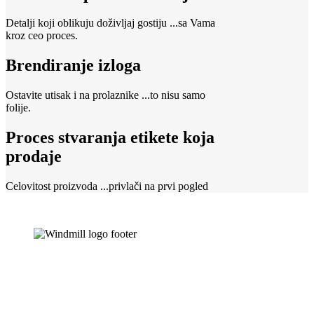
Detalji koji oblikuju doživljaj gostiju
...sa Vama
kroz ceo proces.
Brendiranje izloga
Ostavite utisak i na prolaznike
...to nisu samo
folije.
Proces stvaranja etikete koja
prodaje
Celovitost proizvoda
...privlači na prvi pogled
In.
Fb.
Yt.
Li.
Karađorđeva 38