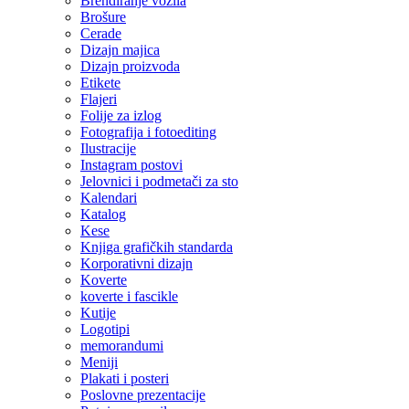
Brendiranje vozila
Brošure
Cerade
Dizajn majica
Dizajn proizvoda
Etikete
Flajeri
Folije za izlog
Fotografija i fotoediting
Ilustracije
Instagram postovi
Jelovnici i podmetači za sto
Kalendari
Katalog
Kese
Knjiga grafičkih standarda
Korporativni dizajn
Koverte
koverte i fascikle
Kutije
Logotipi
memorandumi
Meniji
Plakati i posteri
Poslovne prezentacije