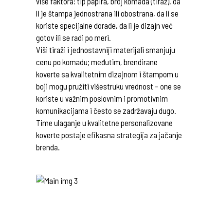
više faktora: tip papira, broj komada (tiraž), da
li je štampa jednostrana ili obostrana, da li se
koriste specijalne dorade, da li je dizajn već
gotov ili se radi po meri.
Viši tiraži i jednostavniji materijali smanjuju
cenu po komadu; međutim, brendirane
koverte sa kvalitetnim dizajnom i štampom u
boji mogu pružiti višestruku vrednost – one se
koriste u važnim poslovnim i promotivnim
komunikacijama i često se zadržavaju dugo.
Time ulaganje u kvalitetne personalizovane
koverte postaje efikasna strategija za jačanje
brenda.