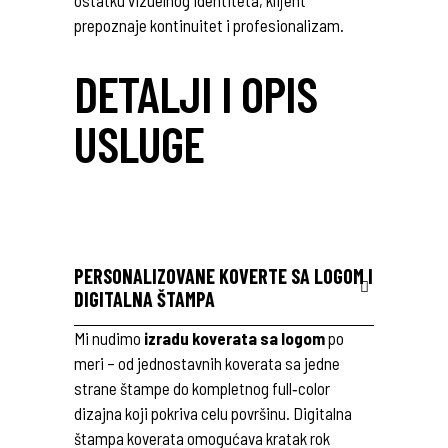
ostatku vizuelnog identiteta, klijent
prepoznaje kontinuitet i profesionalizam.
DETALJI I OPIS
USLUGE
PERSONALIZOVANE KOVERTE SA LOGOM I
DIGITALNA ŠTAMPA
Mi nudimo
izradu koverata sa logom
po
meri – od jednostavnih koverata sa jedne
strane štampe do kompletnog full‑color
dizajna koji pokriva celu površinu. Digitalna
štampa koverata omogućava kratak rok