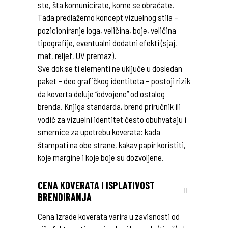
ste, šta komunicirate, kome se obraćate.
Tada predlažemo koncept vizuelnog stila –
pozicioniranje loga, veličina, boje, veličina
tipografije, eventualni dodatni efekti (sjaj,
mat, reljef, UV premaz).
Sve dok se ti elementi ne uključe u dosledan
paket – deo grafičkog identiteta – postoji rizik
da koverta deluje “odvojeno” od ostalog
brenda. Knjiga standarda, brend priručnik ili
vodič za vizuelni identitet često obuhvataju i
smernice za upotrebu koverata: kada
štampati na obe strane, kakav papir koristiti,
koje margine i koje boje su dozvoljene.
CENA KOVERATA I ISPLATIVOST
BRENDIRANJA
Cena izrade koverata varira u zavisnosti od