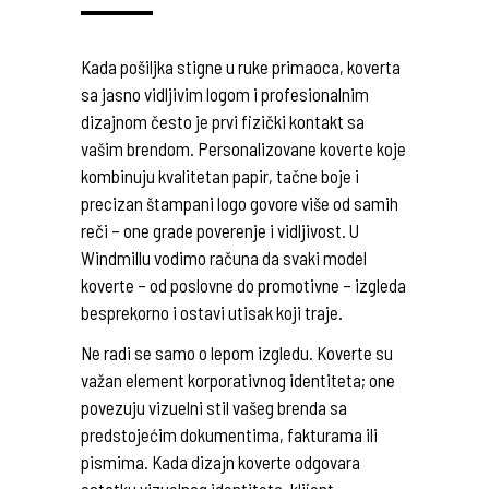
Kada pošiljka stigne u ruke primaoca, koverta
sa jasno vidljivim logom i profesionalnim
dizajnom često je prvi fizički kontakt sa
vašim brendom. Personalizovane koverte koje
kombinuju kvalitetan papir, tačne boje i
precizan štampani logo govore više od samih
reči – one grade poverenje i vidljivost. U
Windmillu vodimo računa da svaki model
koverte – od poslovne do promotivne – izgleda
besprekorno i ostavi utisak koji traje.
Ne radi se samo o lepom izgledu. Koverte su
važan element korporativnog identiteta; one
povezuju vizuelni stil vašeg brenda sa
predstojećim dokumentima, fakturama ili
pismima. Kada dizajn koverte odgovara