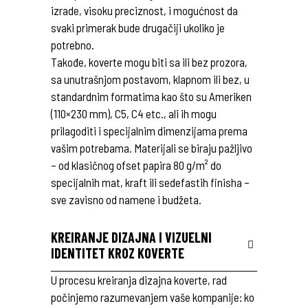
izrade, visoku preciznost, i mogućnost da
svaki primerak bude drugačiji ukoliko je
potrebno.
Takođe, koverte mogu biti sa ili bez prozora,
sa unutrašnjom postavom, klapnom ili bez, u
standardnim formatima kao što su Ameriken
(110×230 mm), C5, C4 etc., ali ih mogu
prilagoditi i specijalnim dimenzijama prema
vašim potrebama. Materijali se biraju pažljivo
– od klasičnog ofset papira 80 g/m² do
specijalnih mat, kraft ili sedefastih finisha –
sve zavisno od namene i budžeta.
KREIRANJE DIZAJNA I VIZUELNI
IDENTITET KROZ KOVERTE
U procesu kreiranja dizajna koverte, rad
počinjemo razumevanjem vaše kompanije: ko