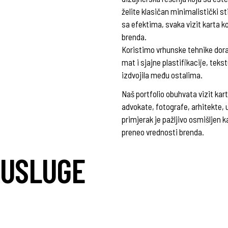
želite klasičan minimalistički s
sa efektima, svaka vizit karta k
brenda.
Koristimo vrhunske tehnike dora
mat i sjajne plastifikacije, teks
izdvojila među ostalima.
Naš portfolio obuhvata vizit kar
advokate, fotografe, arhitekte, u
primjerak je pažljivo osmišljen 
preneo vrednosti brenda.
S USLUGE