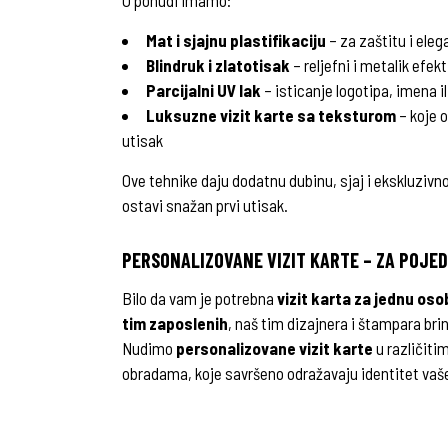
U ponudi imamo:
Mat i sjajnu plastifikaciju
– za zaštitu i eleg
Blindruk i zlatotisak
– reljefni i metalik efe
Parcijalni UV lak
– isticanje logotipa, imena il
Luksuzne vizit karte sa teksturom
– koje o
utisak
Ove tehnike daju dodatnu dubinu, sjaj i ekskluzivno
ostavi snažan prvi utisak.
PERSONALIZOVANE VIZIT KARTE – ZA POJED
Bilo da vam je potrebna
vizit karta za jednu oso
tim zaposlenih
, naš tim dizajnera i štampara bri
Nudimo
personalizovane vizit karte
u različiti
obradama, koje savršeno odražavaju identitet vaš