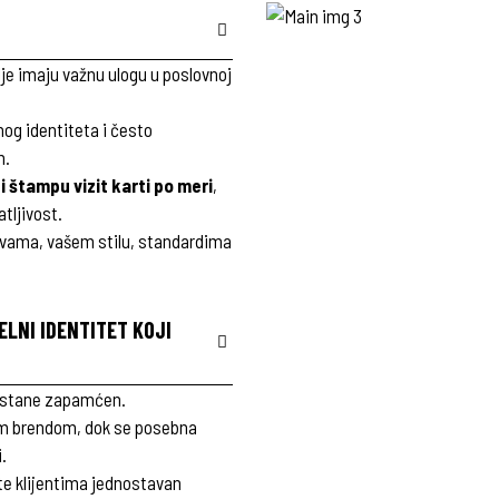
lje imaju važnu ulogu u poslovnoj
nog identiteta i često
m.
i štampu vizit karti po meri
,
tljivost.
o vama, vašem stilu, standardima
ELNI IDENTITET KOJI
 ostane zapamćen.
ašim brendom, dok se posebna
.
e klijentima jednostavan