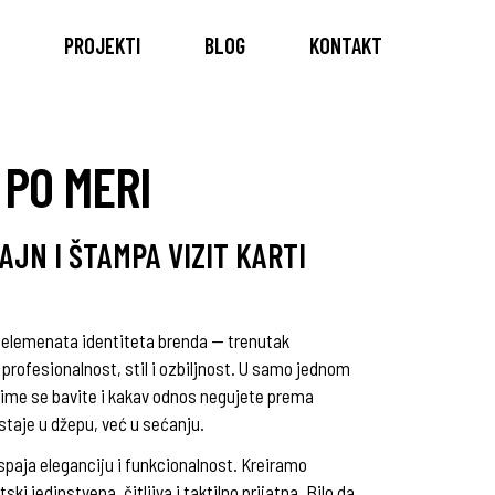
PROJEKTI
BLOG
KONTAKT
 PO MERI
AJN I ŠTAMPA VIZIT KARTI
jih elemenata identiteta brenda — trenutak
profesionalnost, stil i ozbiljnost. U samo jednom
 čime se bavite i kakav odnos negujete prema
ostaje u džepu, već u sećanju.
 spaja eleganciju i funkcionalnost. Kreiramo
ki jedinstvena, čitljiva i taktilno prijatna. Bilo da