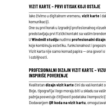
VIZIT KARTE – PRVI UTISAK KOJI OSTAJE
Iako živimo u digitalnom vremenu,
vizit karte
i da
komunikaciji.
One su prvi korak u izgradnji profesionalnog vizuel
predstavljaju prvi fizički kontakt sa vašim brendo
U
Windmill studiju
nudimo
profesionalni dizajn 
koje kombinuju estetiku, funkcionalnost i prepozna
Vizit karta nije samo komad papira — ona govori 
i ozbiljnosti.
PROFESIONALNI DIZAJN VIZIT KARTE – VIZU
INSPIRIŠE POVERENJE
Kvalitetan
dizajn vizit karte
čini da vaš kontakt
Boje, tipografija i logo moraju biti u skladu sa v
pažnja posvećuje čitljivosti podataka i kompoziciji
Dodavanjem
QR koda na vizit kartu
, omogućavat