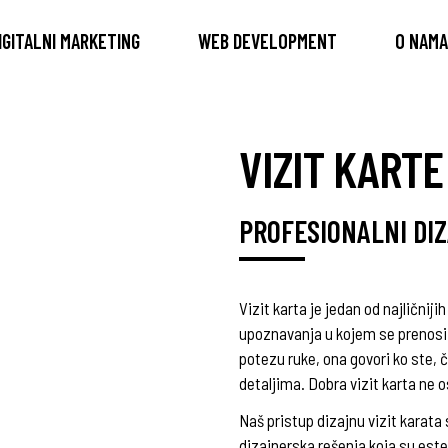
IGITALNI MARKETING
WEB DEVELOPMENT
O NAMA
VIZIT KARTE
PROFESIONALNI DIZ
Vizit karta je jedan od najlični
upoznavanja u kojem se prenosi 
potezu ruke, ona govori ko ste,
detaljima. Dobra vizit karta ne 
Naš pristup dizajnu vizit karata
dizajnerska rešenja koja su estets