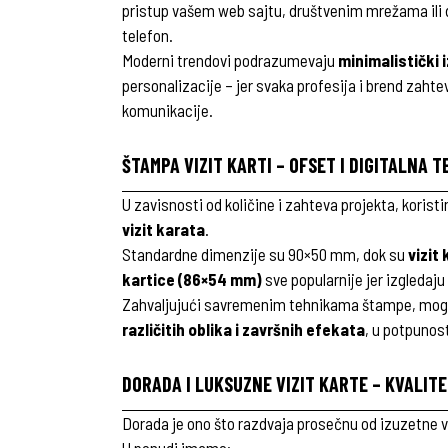
pristup vašem web sajtu, društvenim mrežama ili 
telefon.
Moderni trendovi podrazumevaju
minimalistički 
personalizacije – jer svaka profesija i brend zahtev
komunikacije.
ŠTAMPA VIZIT KARTI – OFSET I DIGITALNA 
U zavisnosti od količine i zahteva projekta, koris
vizit karata
.
Standardne dimenzije su 90×50 mm, dok su
vizit
kartice (86×54 mm)
sve popularnije jer izgledaju
Zahvaljujući savremenim tehnikama štampe, mogu
različitih oblika i završnih efekata
, u potpunos
DORADA I LUKSUZNE VIZIT KARTE – KVALITE
Dorada je ono što razdvaja prosečnu od izuzetne vi