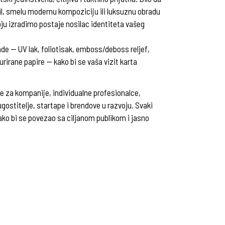
til, smelu modernu kompoziciju ili luksuznu obradu
oju izradimo postaje nosilac identiteta vašeg
de — UV lak, foliotisak, emboss/deboss reljef,
turirane papire — kako bi se vaša vizit karta
te za kompanije, individualne profesionalce,
gostitelje, startape i brendove u razvoju. Svaki
kako bi se povezao sa ciljanom publikom i jasno