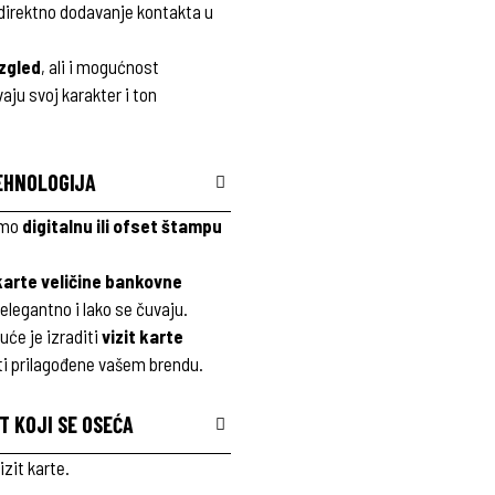
direktno dodavanje kontakta u
izgled
, ali i mogućnost
aju svoj karakter i ton
TEHNOLOGIJA
timo
digitalnu ili ofset štampu
 karte veličine bankovne
 elegantno i lako se čuvaju.
će je izraditi
vizit karte
ti prilagođene vašem brendu.
T KOJI SE OSEĆA
zit karte.