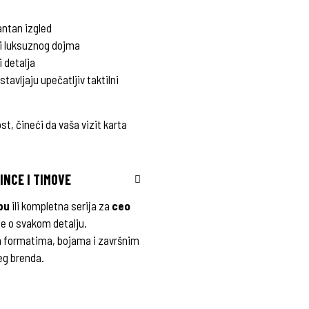
antan izgled
kti luksuznog dojma
i detalja
stavljaju upečatljiv taktilni
st, čineći da vaša vizit karta
INCE I TIMOVE
bu
ili kompletna serija za
ceo
ne o svakom detalju.
m formatima, bojama i završnim
eg brenda.