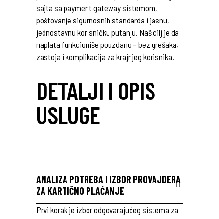
sajta sa payment gateway sistemom,
poštovanje sigurnosnih standarda i jasnu,
jednostavnu korisničku putanju. Naš cilj je da
naplata funkcioniše pouzdano – bez grešaka,
zastoja i komplikacija za krajnjeg korisnika.
DETALJI I OPIS
USLUGE
ANALIZA POTREBA I IZBOR PROVAJDERA
ZA KARTIČNO PLAĆANJE
Prvi korak je izbor odgovarajućeg sistema za