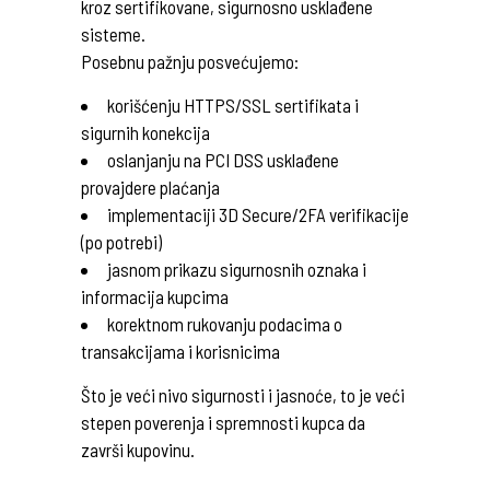
kroz sertifikovane, sigurnosno usklađene
sisteme.
Posebnu pažnju posvećujemo:
korišćenju HTTPS/SSL sertifikata i
sigurnih konekcija
oslanjanju na PCI DSS usklađene
provajdere plaćanja
implementaciji 3D Secure/2FA verifikacije
(po potrebi)
jasnom prikazu sigurnosnih oznaka i
informacija kupcima
korektnom rukovanju podacima o
transakcijama i korisnicima
Što je veći nivo sigurnosti i jasnoće, to je veći
stepen poverenja i spremnosti kupca da
završi kupovinu.