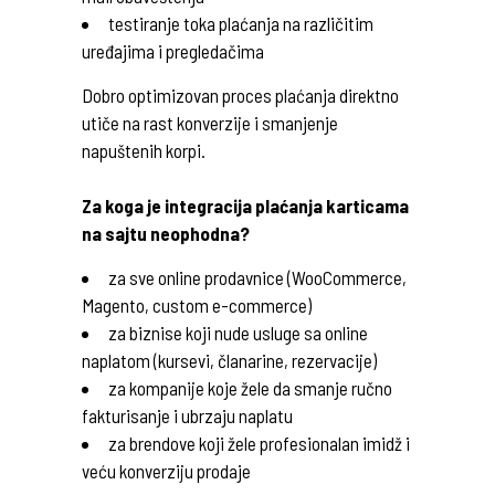
testiranje toka plaćanja na različitim
uređajima i pregledačima
Dobro optimizovan proces plaćanja direktno
utiče na rast konverzije i smanjenje
napuštenih korpi.
Za koga je integracija plaćanja karticama
na sajtu neophodna?
za sve online prodavnice (WooCommerce,
Magento, custom e-commerce)
za biznise koji nude usluge sa online
naplatom (kursevi, članarine, rezervacije)
za kompanije koje žele da smanje ručno
fakturisanje i ubrzaju naplatu
za brendove koji žele profesionalan imidž i
veću konverziju prodaje