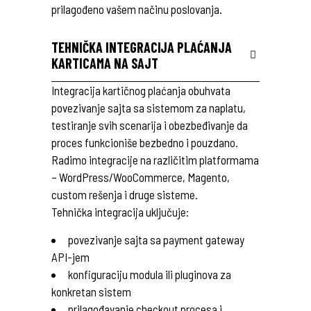
prilagođeno vašem načinu poslovanja.
TEHNIČKA INTEGRACIJA PLAĆANJA
KARTICAMA NA SAJT
Integracija kartičnog plaćanja obuhvata
povezivanje sajta sa sistemom za naplatu,
testiranje svih scenarija i obezbeđivanje da
proces funkcioniše bezbedno i pouzdano.
Radimo integracije na različitim platformama
– WordPress/WooCommerce, Magento,
custom rešenja i druge sisteme.
Tehnička integracija uključuje:
povezivanje sajta sa payment gateway
API-jem
konfiguraciju modula ili pluginova za
konkretan sistem
prilagođavanje checkout procesa i