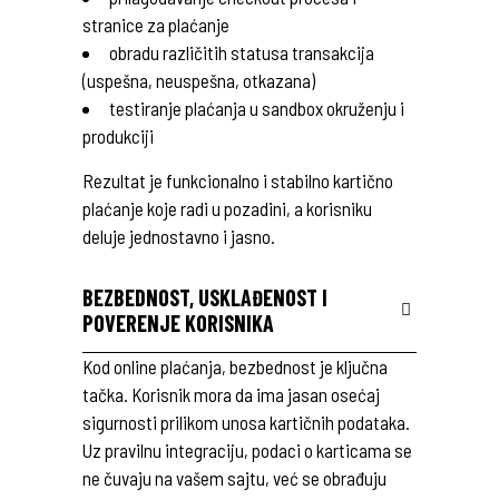
stranice za plaćanje
obradu različitih statusa transakcija
(uspešna, neuspešna, otkazana)
testiranje plaćanja u sandbox okruženju i
produkciji
Rezultat je funkcionalno i stabilno kartično
plaćanje koje radi u pozadini, a korisniku
deluje jednostavno i jasno.
BEZBEDNOST, USKLAĐENOST I
POVERENJE KORISNIKA
Kod online plaćanja, bezbednost je ključna
tačka. Korisnik mora da ima jasan osećaj
sigurnosti prilikom unosa kartičnih podataka.
Uz pravilnu integraciju, podaci o karticama se
ne čuvaju na vašem sajtu, već se obrađuju