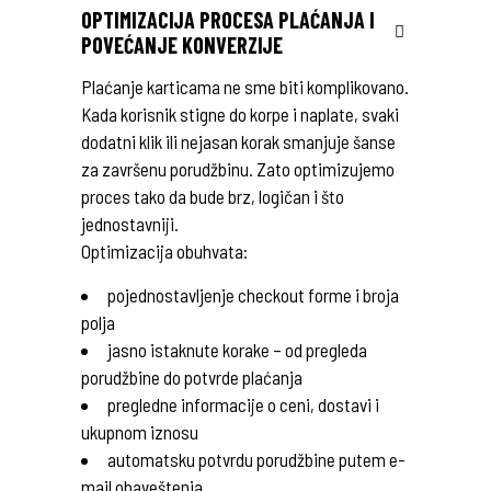
OPTIMIZACIJA PROCESA PLAĆANJA I
POVEĆANJE KONVERZIJE
Plaćanje karticama ne sme biti komplikovano.
Kada korisnik stigne do korpe i naplate, svaki
dodatni klik ili nejasan korak smanjuje šanse
za završenu porudžbinu. Zato optimizujemo
proces tako da bude brz, logičan i što
jednostavniji.
Optimizacija obuhvata:
pojednostavljenje checkout forme i broja
polja
jasno istaknute korake – od pregleda
porudžbine do potvrde plaćanja
pregledne informacije o ceni, dostavi i
ukupnom iznosu
automatsku potvrdu porudžbine putem e-
mail obaveštenja