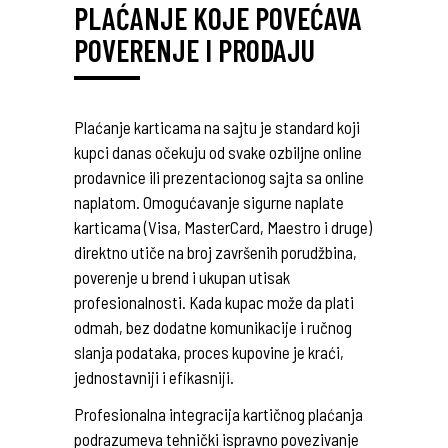
PLAĆANJE KOJE POVEĆAVA
POVERENJE I PRODAJU
Plaćanje karticama na sajtu je standard koji
kupci danas očekuju od svake ozbiljne online
prodavnice ili prezentacionog sajta sa online
naplatom. Omogućavanje sigurne naplate
karticama (Visa, MasterCard, Maestro i druge)
direktno utiče na broj završenih porudžbina,
poverenje u brend i ukupan utisak
profesionalnosti. Kada kupac može da plati
odmah, bez dodatne komunikacije i ručnog
slanja podataka, proces kupovine je kraći,
jednostavniji i efikasniji.
Profesionalna integracija kartičnog plaćanja
podrazumeva tehnički ispravno povezivanje