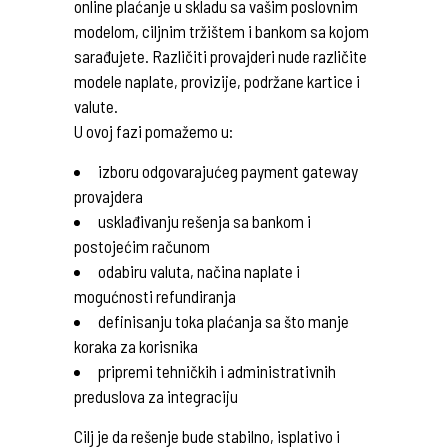
online plaćanje u skladu sa vašim poslovnim
modelom, ciljnim tržištem i bankom sa kojom
sarađujete. Različiti provajderi nude različite
modele naplate, provizije, podržane kartice i
valute.
U ovoj fazi pomažemo u:
izboru odgovarajućeg payment gateway
provajdera
usklađivanju rešenja sa bankom i
postojećim računom
odabiru valuta, načina naplate i
mogućnosti refundiranja
definisanju toka plaćanja sa što manje
koraka za korisnika
pripremi tehničkih i administrativnih
preduslova za integraciju
Cilj je da rešenje bude stabilno, isplativo i