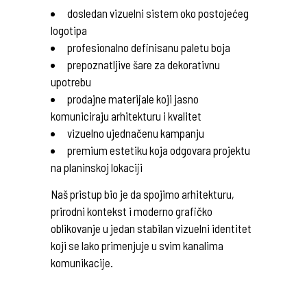
dosledan vizuelni sistem oko postojećeg
logotipa
profesionalno definisanu paletu boja
prepoznatljive šare za dekorativnu
upotrebu
prodajne materijale koji jasno
komuniciraju arhitekturu i kvalitet
vizuelno ujednačenu kampanju
premium estetiku koja odgovara projektu
na planinskoj lokaciji
Naš pristup bio je da spojimo arhitekturu,
prirodni kontekst i moderno grafičko
oblikovanje u jedan stabilan vizuelni identitet
koji se lako primenjuje u svim kanalima
komunikacije.