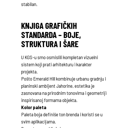
stabilan.
KNJIGA GRAFIČKIH
STANDARDA – BOJE,
STRUKTURA I ŠARE
U KGS-u smo osmislili kompletan vizuelni
sistem koji prati arhitekturu i karakter
projekta.
Pošto Emerald Hill kombinuje urbanu gradnju i
planinski ambijent Jahorine, estetika je
zasnovana na prirodnim tonovima i geometriji
inspirisanoj formama objekta.
Kolor paleta
Paleta boja definiše ton brenda i koristi se u
svim aplikacijama.