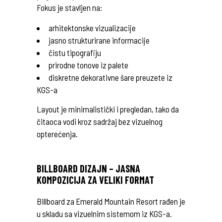
Fokus je stavljen na:
arhitektonske vizualizacije
jasno strukturirane informacije
čistu tipografiju
prirodne tonove iz palete
diskretne dekorativne šare preuzete iz
KGS-a
Layout je minimalistički i pregledan, tako da
čitaoca vodi kroz sadržaj bez vizuelnog
opterećenja.
BILLBOARD DIZAJN – JASNA
KOMPOZICIJA ZA VELIKI FORMAT
Billboard za Emerald Mountain Resort rađen je
u skladu sa vizuelnim sistemom iz KGS-a.