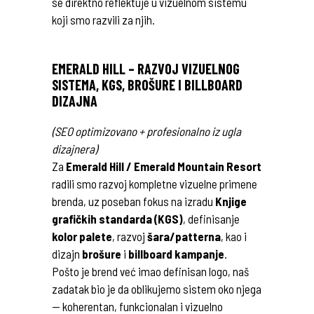
se direktno reflektuje u vizuelnom sistemu
koji smo razvili za njih.
EMERALD HILL – RAZVOJ VIZUELNOG
SISTEMA, KGS, BROŠURE I BILLBOARD
DIZAJNA
(SEO optimizovano + profesionalno iz ugla
dizajnera)
Za
Emerald Hill / Emerald Mountain Resort
radili smo razvoj kompletne vizuelne primene
brenda, uz poseban fokus na izradu
Knjige
grafičkih standarda (KGS)
, definisanje
kolor palete
, razvoj
šara/patterna
, kao i
dizajn
brošure
i
billboard kampanje
.
Pošto je brend već imao definisan logo, naš
zadatak bio je da oblikujemo sistem oko njega
— koherentan, funkcionalan i vizuelno