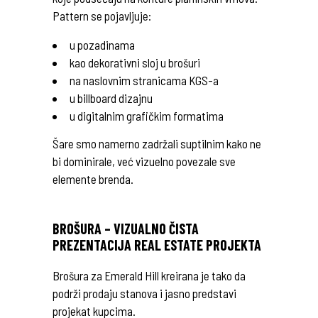
Pattern se pojavljuje:
u pozadinama
kao dekorativni sloj u brošuri
na naslovnim stranicama KGS-a
u billboard dizajnu
u digitalnim grafičkim formatima
Šare smo namerno zadržali suptilnim kako ne
bi dominirale, već vizuelno povezale sve
elemente brenda.
BROŠURA – VIZUALNO ČISTA
PREZENTACIJA REAL ESTATE PROJEKTA
Brošura za Emerald Hill kreirana je tako da
podrži prodaju stanova i jasno predstavi
projekat kupcima.