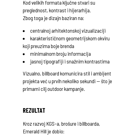
Kod velikih formata ključne stvari su
preglednost, kontrast i hijerarhija.
Zbog toga je dizajn baziran na:
centralnoj arhitektonskoj vizualizaciji
karakterističnom geometrijskom okviru
koji preuzima boje brenda
minimalnom broju informacija
jasnoj tipografiji i snažnim kontrastima
Vizualno, billboard komunicira stil i ambijent
projekta već u prvih nekoliko sekundi — što je
primarni cilj outdoor kampanje.
REZULTAT
Kroz razvoj KGS-a, brošure i billboarda,
Emerald Hill je dobio: