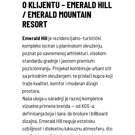
O KLIJENTU – EMERALD HILL
/ EMERALD MOUNTAIN
RESORT
Emerald Hill
je rezidencijalno–turistički
kompleks lociran u planinskom okruženju,
poznat po savremenoj arhitekturi, visokom
standardu gradnje i jasnom premium
pozicioniranju. Projekat kombinuje urbani stil
sa prirodnim okruženjem, te privlači kupce koji
traže kvalitet, komfor i moderan dizajn
prostora.
Naša uloga u saradnji je razvoj kompletne
vizuelne primene brenda — od KGS-a,
definisanja boja i šara, do brošure i billboard
dizajna. Emerald Hill neguje estetsku
ozbiljnost i diskretnu luksuznu atmosferu, što