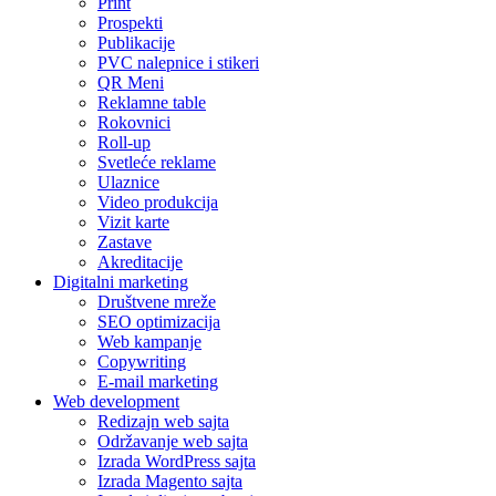
Print
Prospekti
Publikacije
PVC nalepnice i stikeri
QR Meni
Reklamne table
Rokovnici
Roll-up
Svetleće reklame
Ulaznice
Video produkcija
Vizit karte
Zastave
Akreditacije
Digitalni marketing
Društvene mreže
SEO optimizacija
Web kampanje
Copywriting
E-mail marketing
Web development
Redizajn web sajta
Održavanje web sajta
Izrada WordPress sajta
Izrada Magento sajta