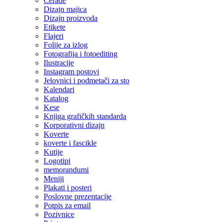
Cerade
Dizajn majica
Dizajn proizvoda
Etikete
Flajeri
Folije za izlog
Fotografija i fotoediting
Ilustracije
Instagram postovi
Jelovnici i podmetači za sto
Kalendari
Katalog
Kese
Knjiga grafičkih standarda
Korporativni dizajn
Koverte
koverte i fascikle
Kutije
Logotipi
memorandumi
Meniji
Plakati i posteri
Poslovne prezentacije
Potpis za email
Pozivnice