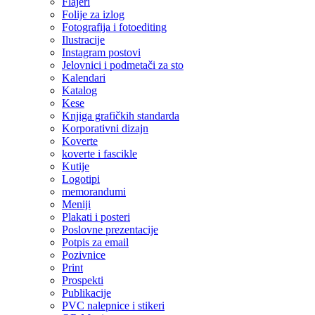
Flajeri
Folije za izlog
Fotografija i fotoediting
Ilustracije
Instagram postovi
Jelovnici i podmetači za sto
Kalendari
Katalog
Kese
Knjiga grafičkih standarda
Korporativni dizajn
Koverte
koverte i fascikle
Kutije
Logotipi
memorandumi
Meniji
Plakati i posteri
Poslovne prezentacije
Potpis za email
Pozivnice
Print
Prospekti
Publikacije
PVC nalepnice i stikeri