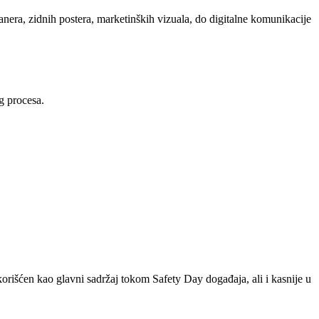
nera, zidnih postera, marketinških vizuala, do digitalne komunikacije
g procesa.
korišćen kao glavni sadržaj tokom Safety Day događaja, ali i kasnije u