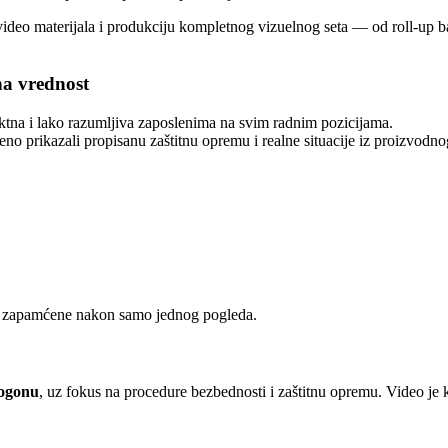
video materijala i produkciju kompletnog vizuelnog seta — od roll-up ba
na vrednost
ktna i lako razumljiva zaposlenima na svim radnim pozicijama.
meno prikazali propisanu zaštitnu opremu i realne situacije iz proizvodno
nu zapamćene nakon samo jednog pogleda.
pogonu
, uz fokus na procedure bezbednosti i zaštitnu opremu. Video je 