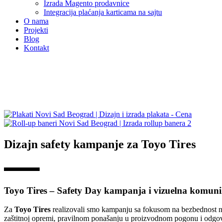
Izrada Magento prodavnice
Integracija plaćanja karticama na sajtu
O nama
Projekti
Blog
Kontakt
Dizajn safety kampanje za Toyo Tires
Toyo Tires – Safety Day kampanja i vizuelna komuni
Za
Toyo Tires
realizovali smo kampanju sa fokusom na bezbednost na 
zaštitnoj opremi, pravilnom ponašanju u proizvodnom pogonu i odgov