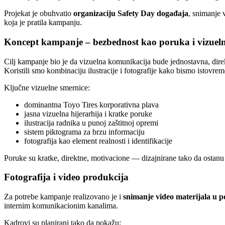
Projekat je obuhvatio
organizaciju Safety Day događaja
, snimanje 
koja je pratila kampanju.
Koncept kampanje – bezbednost kao poruka i vizuel
Cilj kampanje bio je da vizuelna komunikacija bude jednostavna, dire
Koristili smo kombinaciju ilustracije i fotografije kako bismo istovre
Ključne vizuelne smernice:
dominantna Toyo Tires korporativna plava
jasna vizuelna hijerarhija i kratke poruke
ilustracija radnika u punoj zaštitnoj opremi
sistem piktograma za brzu informaciju
fotografija kao element realnosti i identifikacije
Poruke su kratke, direktne, motivacione — dizajnirane tako da osta
Fotografija i video produkcija
Za potrebe kampanje realizovano je i
snimanje video materijala u 
internim komunikacionim kanalima.
Kadrovi su planirani tako da pokažu: