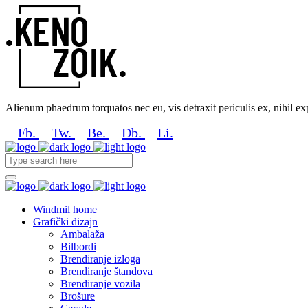
Alienum phaedrum torquatos nec eu, vis detraxit periculis ex, nihil expe
Fb.
Tw.
Be.
Db.
Li.
Windmil home
Grafički dizajn
Ambalaža
Bilbordi
Brendiranje izloga
Brendiranje štandova
Brendiranje vozila
Brošure