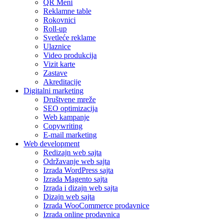
QR Meni
Reklamne table
Rokovnici
Roll-up
Svetleće reklame
Ulaznice
Video produkcija
Vizit karte
Zastave
Akreditacije
Digitalni marketing
Društvene mreže
SEO optimizacija
Web kampanje
Copywriting
E-mail marketing
Web development
Redizajn web sajta
Održavanje web sajta
Izrada WordPress sajta
Izrada Magento sajta
Izrada i dizajn web sajta
Dizajn web sajta
Izrada WooCommerce prodavnice
Izrada online prodavnica