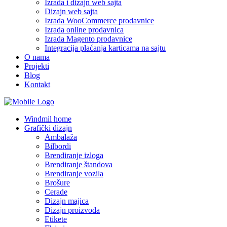
Izrada i dizajn web sajta
Dizajn web sajta
Izrada WooCommerce prodavnice
Izrada online prodavnica
Izrada Magento prodavnice
Integracija plaćanja karticama na sajtu
O nama
Projekti
Blog
Kontakt
Windmil home
Grafički dizajn
Ambalaža
Bilbordi
Brendiranje izloga
Brendiranje štandova
Brendiranje vozila
Brošure
Cerade
Dizajn majica
Dizajn proizvoda
Etikete